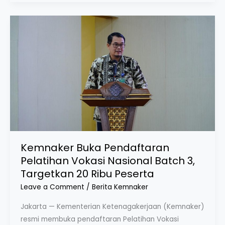
Kemnaker
Buka
Pendaftaran
Pelatihan
Vokasi
Nasional
Batch
3,
Targetkan
20
Kemnaker Buka Pendaftaran
Ribu
Pelatihan Vokasi Nasional Batch 3,
Peserta
Targetkan 20 Ribu Peserta
Leave a Comment
/
Berita Kemnaker
Jakarta — Kementerian Ketenagakerjaan (Kemnaker)
resmi membuka pendaftaran Pelatihan Vokasi