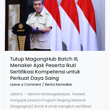
III,
Menaker
Ajak
Peserta
Ikuti
Sertifikasi
Kompetensi
untuk
Perkuat
Tutup MagangHub Batch III,
Daya
Menaker Ajak Peserta Ikuti
Saing
Sertifikasi Kompetensi untuk
Perkuat Daya Saing
Leave a Comment
/
Berita Kemnaker
Jakarta — Menteri Ketenagakerjaan, Yassierli,
mengajak peserta Program Magang Nasional
(MagangHub) Batch III untuk mengikuti sertifikasi