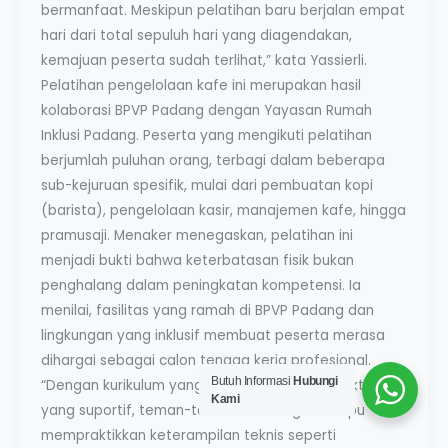
bermanfaat. Meskipun pelatihan baru berjalan empat
hari dari total sepuluh hari yang diagendakan,
kemajuan peserta sudah terlihat,” kata Yassierli.
Pelatihan pengelolaan kafe ini merupakan hasil
kolaborasi BPVP Padang dengan Yayasan Rumah
Inklusi Padang. Peserta yang mengikuti pelatihan
berjumlah puluhan orang, terbagi dalam beberapa
sub-kejuruan spesifik, mulai dari pembuatan kopi
(barista), pengelolaan kasir, manajemen kafe, hingga
pramusaji. Menaker menegaskan, pelatihan ini
menjadi bukti bahwa keterbatasan fisik bukan
penghalang dalam peningkatan kompetensi. Ia
menilai, fasilitas yang ramah di BPVP Padang dan
lingkungan yang inklusif membuat peserta merasa
dihargai sebagai calon tenaga kerja profesional.
Butuh Informasi
Hubungi
“Dengan kurikulum yang diadaptasi dan instruktur
Kami
yang suportif, teman-teman tunarungu mampu
mempraktikkan keterampilan teknis seperti