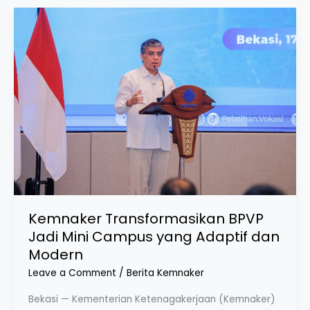
Kemnaker
Transformasikan
BPVP
Jadi
Mini
Campus
yang
Adaptif
dan
Modern
Kemnaker Transformasikan BPVP
Jadi Mini Campus yang Adaptif dan
Modern
Leave a Comment
/
Berita Kemnaker
Bekasi — Kementerian Ketenagakerjaan (Kemnaker)