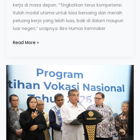
kerja di masa depan. “Tingkatkan terus kompetensi.
Itulah modal utama untuk bisa bersaing dan meraih
peluang kerja yang lebih luas, baik di dalam maupun
luar negeri,” ucapnya. Biro Humas Kemnaker
Read More »
Buruan
Daftar!
Kemnaker
Siapkan
20.000
Kuota
Pelatihan
Vokasi
Nasional
2026