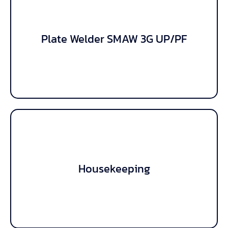
Plate Welder SMAW 3G UP/PF
Plate Welder SMAW 3G UP/PF
Housekeeping
Housekeeping