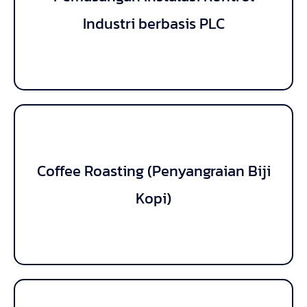
berbasis PLC
Industri berbasis PLC
Coffee Roasting (Penyangraian Biji
Coffee Roasting (Penyangraian Biji
Kopi)
Kopi)