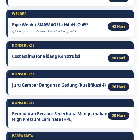
WELDER
Pipe Welder SMAW 6G-Up Hill/HLO-45*
42 Hari
Persyaratan khusus: Memiliki Sertifikat Las
KONSTRUKSI
Cost Estimator Bidang Konstruksi
10 Hari
KONSTRUKSI
Juru Gambar Bangunan Gedung (Kualifikasi 4)
26 Hari
KONSTRUKSI
Pembuatan Perabot Sederhana Menggunakan
20 Hari
High Pressure Laminate (HPL)
PARIWISATA