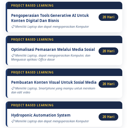
PROJECT BASED LEARNING
Pengoperasian Tools Generative AI Untuk
20 Hari
Konten Digital Dan Bisnis
Memiliki Laptop dan dapat mengoperasikan Komputer
PROJECT BASED LEARNING
Optimalisasi Pemasaran Melalui Media Sosial
20 Hari
Memiliki Laptop, dapat mengoperasikan Komputer, dan
Menguasai aplikasi Office dasar
PROJECT BASED LEARNING
Pembuatan Konten Visual Untuk Sosial Media
20 Hari
Memiliki Laptop, Smartphone yang mampu untuk merekam
dan edit video
PROJECT BASED LEARNING
Hydroponic Automation System
20 Hari
Memiliki Laptop dan dapat mengoperasikan Komputer