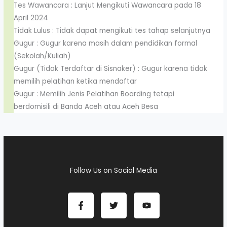
Tes Wawancara : Lanjut Mengikuti Wawancara pada 18
April 2024
Tidak Lulus : Tidak dapat mengikuti tes tahap selanjutnya
Gugur : Gugur karena masih dalam pendidikan formal
(Sekolah/Kuliah)
Gugur (Tidak Terdaftar di Sisnaker) : Gugur karena tidak
memilih pelatihan ketika mendaftar
Gugur : Memilih Jenis Pelatihan Boarding tetapi
berdomisili di Banda Aceh atau Aceh Besa
Follow Us on Social Media
F
T
Y
a
w
o
c
i
u
e
t
t
b
t
u