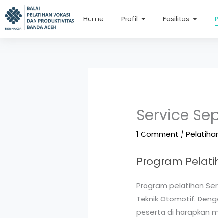
Skip
content
to
Home
Profil
Fasilitas
content
Service Sep
1 Comment
/
Pelatiha
Program Pelatih
Program pelatihan Ser
Teknik Otomotif. Denga
peserta di harapkan 