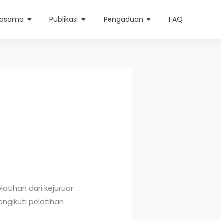
jasama
Publikasi
Pengaduan
FAQ
atihan dari kejuruan
engikuti pelatihan