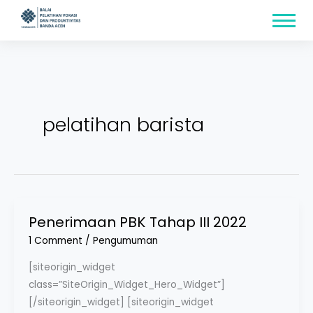
Skip
content
to
content
pelatihan barista
Penerimaan PBK Tahap III 2022
Penerimaan
PBK
1 Comment
/
Pengumuman
Tahap
[siteorigin_widget
III
class=”SiteOrigin_Widget_Hero_Widget”]
2022
[/siteorigin_widget] [siteorigin_widget