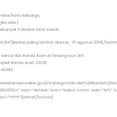
embar/kartu keluarga
 jika ada )
ebanyak 5 lembar latar merah
4C84″]Berkas paling lambat diantar : 15 agustus 2019[/textm
e kantor BLK Banda Aceh di Gedung Kios 3in1
omplek Banda Aceh 23239
– 40483
/pelatihan.kemnaker.go.id/trainings?title=BLK%20Banda%20
d325cc” size=”default” icon=”Select a Icon” side=”left” t
or=”ffffff”]Daftar[/button]