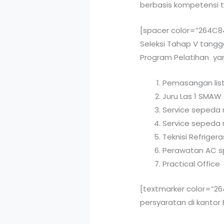
berbasis kompetensi t
[spacer color=”264C84″
Seleksi Tahap V tangg
Program Pelatihan yan
Pemasangan lis
Juru Las 1 SMAW
Service sepeda m
Service sepeda 
Teknisi Refrigera
Perawatan AC sp
Practical Office
[textmarker color=”26
persyaratan di kantor