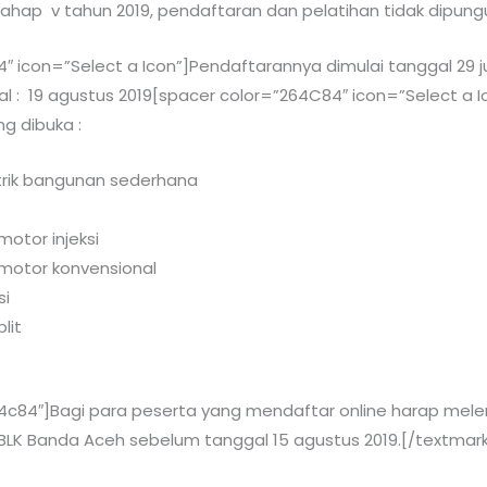
ahap v tahun 2019, pendaftaran dan pelatihan tidak dipungut
 icon=”Select a Icon”]Pendaftarannya dimulai tanggal 29 jul
al : 19 agustus 2019[spacer color=”264C84″ icon=”Select a I
g dibuka :
trik bangunan sederhana
otor injeksi
motor konvensional
si
lit
4c84″]Bagi para peserta yang mendaftar online harap mele
 BLK Banda Aceh sebelum tanggal 15 agustus 2019.[/textmark