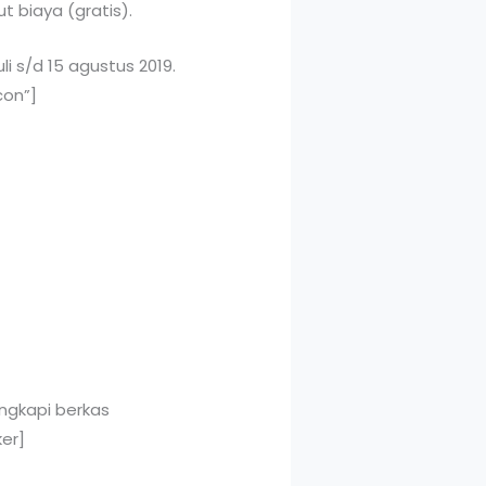
 biaya (gratis).
i s/d 15 agustus 2019.
con”]
ngkapi berkas
er]