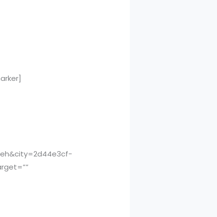
arker]
Aceh&city=2d44e3cf-
arget=””