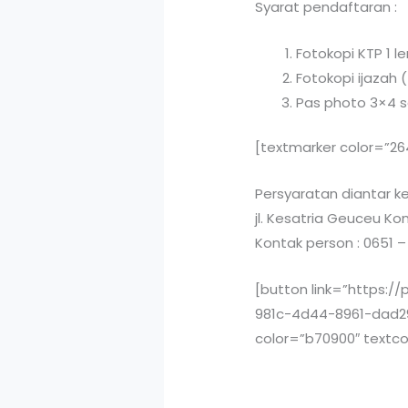
Syarat pendaftaran :
Fotokopi KTP 1 l
Fotokopi ijazah (
Pas photo 3×4 s
[textmarker color=”26
Persyaratan diantar k
jl. Kesatria Geuceu K
Kontak person : 0651 
[button link=”https:/
981c-4d44-8961-dad299
color=”b70900″ textcol