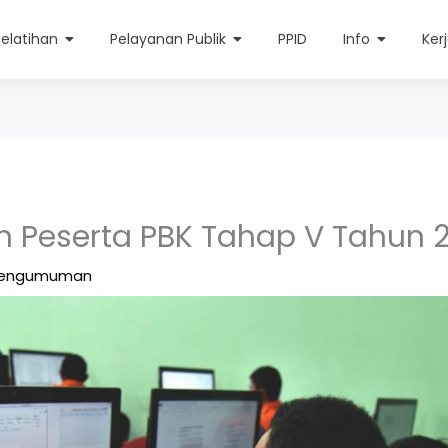
Pelatihan
Pelayanan Publik
PPID
Info
Ker
 Peserta PBK Tahap V Tahun 
engumuman