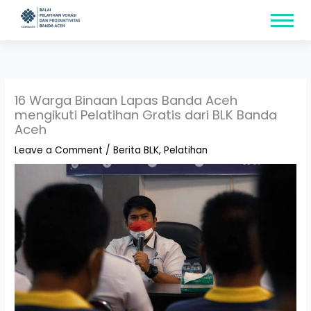
Skip
content
to
content
16 Warga Binaan Lapas Banda Aceh
mengikuti Pelatihan Gratis dari BLK Banda
Aceh
Leave a Comment
/
Berita BLK
,
Pelatihan