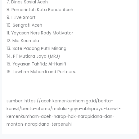
7. Dinas Sosial Aceh
8. Pemerintah Kota Banda Aceh
9. I Live Smart
10. Serigrafi Aceh
11. Yayasan Ners Rody Motivator
12. Mie Keumala
13. Sate Padang Putri Minang
14. PT Mutiara Jaya (MRJ)
15. Yayasan Tahfidz Al-Hanifi
16. Lawfirm Muhardi and Partners.
sumber: https://aceh.kemenkumham.go.id/berita-
kanwil/berita-utama/melalui-griya-abhipraya-kanwil-
kemenkumham-aceh-harap-hak-narapidana-dan-
mantan-narapidana-terpenuhi