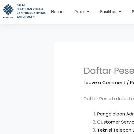
Skip
content
to
Home
Profil
Fasilitas
content
Daftar Pese
Leave a Comment
/
P
Daftar Peserta lulus 
Pengelolaan Adm
Customer Servi
Teknisi Telepon 