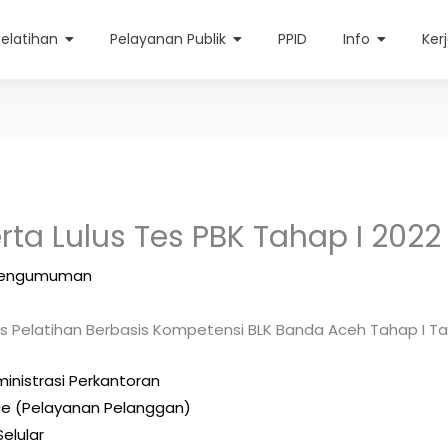
Pelatihan
Pelayanan Publik
PPID
Info
Ker
rta Lulus Tes PBK Tahap I 2022
engumuman
tes Pelatihan Berbasis Kompetensi BLK Banda Aceh Tahap I T
inistrasi Perkantoran
ce (Pelayanan Pelanggan)
Selular