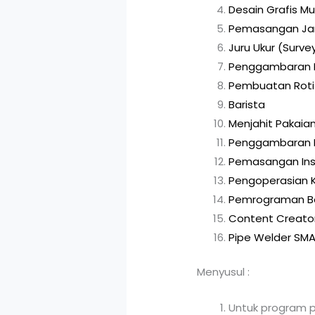
Desain Grafis M
Pemasangan Ja
Juru Ukur (Surve
Penggambaran B
Pembuatan Roti
Barista
Menjahit Pakaia
Penggambaran 
Pemasangan Inst
Pengoperasian K
Pemrograman Be
Content Creato
Pipe Welder SMA
Menyusul :
Untuk program pe