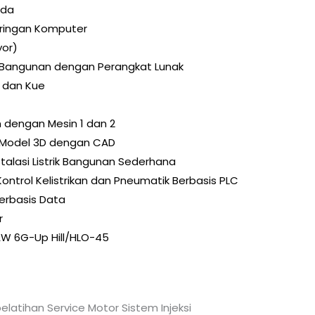
uda
ringan Komputer
yor)
angunan dengan Perangkat Lunak
 dan Kue
n dengan Mesin 1 dan 2
Model 3D dengan CAD
alasi Listrik Bangunan Sederhana
ontrol Kelistrikan dan Pneumatik Berbasis PLC
rbasis Data
r
W 6G-Up Hill/HLO-45
latihan Service Motor Sistem Injeksi