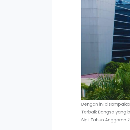
Dengan ini disampaik
Terbaik Bangsa yang b
Sipil Tahun Anggaran 