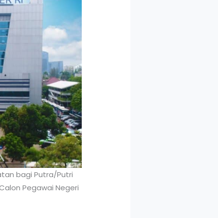
an bagi Putra/Putri
 Calon Pegawai Negeri