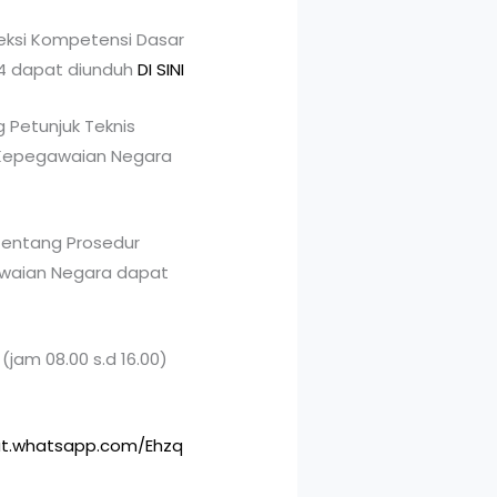
eksi Kompetensi Dasar
24 dapat diunduh
DI SINI
 Petunjuk Teknis
Kepegawaian Negara
tentang Prosedur
awaian Negara dapat
jam 08.00 s.d 16.00)
at.whatsapp.com/Ehzq