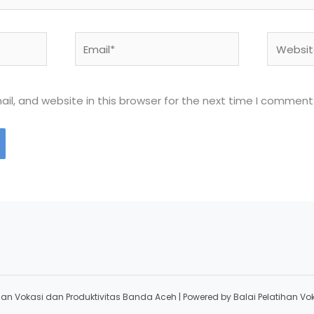
Email*
Website
l, and website in this browser for the next time I comment
han Vokasi dan Produktivitas Banda Aceh | Powered by Balai Pelatihan V